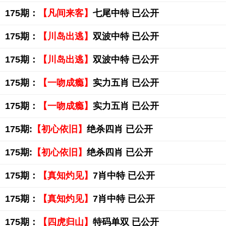
175期：
【凡间来客】
七尾中特 已公开
175期：
【川岛出逃】
双波中特 已公开
175期：
【川岛出逃】
双波中特 已公开
175期：
【一吻成瘾】
实力五肖 已公开
175期：
【一吻成瘾】
实力五肖 已公开
175期:
【初心依旧】
绝杀四肖 已公开
175期:
【初心依旧】
绝杀四肖 已公开
175期：
【真知灼见】
7肖中特 已公开
175期：
【真知灼见】
7肖中特 已公开
175期：
【四虎归山】
特码单双 已公开