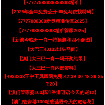
【77777888888888888精准】
【2025年全年免费公开:羊兔马虎找特码】
【7777888888新奥精准传真2025】
【7777888888888精准管家2025】
【新澳今晚开一肖一特预测和四不像图】
【大巴三40133出头马面】
【澳门大三巴一肖一码开奖结果】
【大三巴一肖内部资料】
【4933333王中王凤凰网免费:42-39-30-48-26-25
T:20】
【澳门管家婆100精准香港谜语今天的谜12】
【澳门管家婆100精准谜语今天的谜诸葛】