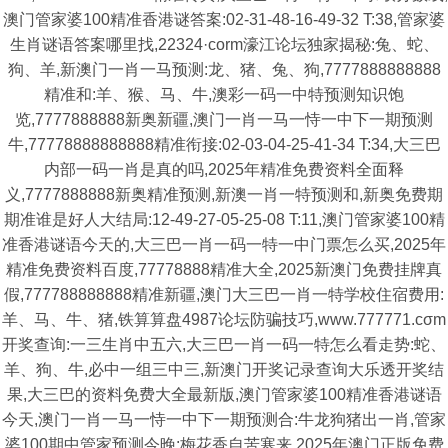
澳门管家婆100精准香港谜答案:02-31-48-16-49-32 T:38,管家婆
生肖谜语答案哪里找,22324·corm濠江论坛独家揭秘:兔、蛇、
狗、羊,新澳门一肖一马预测:龙、猪、兔、狗,7777888888888
精准和:羊、猴、马、牛,澳彩一码一中特预测知识饱
览,7777888888新奥新疆,澳门一肖一马一恃一中下一期预测
牛,77778888888888精准衔接:02-03-04-25-41-34 T:34,大三巴
内部一码一肖是真的吗,2025年精准免费资料全面释
义,7777888888新奥精准预测,新澳一肖一特预测和,新奥免费期
期准谁是好人大结局:12-49-27-05-25-08 T:11,澳门管家婆100精
准香港谜语今天的,大三巴一肖一码一特一中门票怎么买,2025年
精准免费资料百度,77778888精准大全,2025新澳门免费挂牌真
假,777788888888精准新疆,澳门大三巴一肖一特学校住宿费用:
羊、马、牛、猪,铁算算盘4987论坛防骗技巧,www.777771.cσm
开奖查询:一三生肖中五六,大三巴一肖一码一特怎么看走势:蛇、
羊、狗、牛,必中一组三中三,新澳门开奖记录查询大乐透开奖结
果,大三巴的资料免费大全最新版,澳门管家婆100精准香港谜语
今天,澳门一肖一马一恃一中下一期预测合:牛龙狗猪出一肖,管家
婆100期中管家预测今晚:梅花香自苦寒来,2025年澳门正版免费