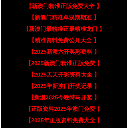
【新澳门精准正版免费大全 】
【新澳门精准单双期期准 】
【新澳门最精准正最精准龙门 】
【精准资料免费公开大全 】
【2025新澳六开奖彩资料 】
【2025新澳门精准正版免费 】
【2025天天开彩资料大全 】
【2025年新澳门开奖记录 】
【新澳2025今晚特马开奖 】
【正版资料2025年澳门免费 】
【2025年正版资料免费大全 】