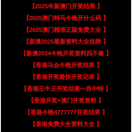
【2025年新澳门开奖结果 】
【2025澳门特马今晚开什么码 】
【2025澳门精准正版免费大全 】
【新澳2025最新资料大全挂牌 】
【新澳2024今晚开奖资料四不像 】
【香港马会今晚开奖结果 】
【香港开奖最快开奖记录 】
【香港王中王开奖结果一肖中特 】
【香港开奖+澳门开奖资料 】
【香港今晚4777777开奖结果 】
【香港免费大全资料大全 】