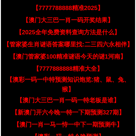
【7777788888精准2025】
【澳门大三巴一肖一码开奖结果】
【2025全年免费资料查询方法是什么】
【管家婆生肖谜语答案哪里找:二三四六永相伴】
【澳门管家婆100精准谜语今天的谜1河南】
【7777888888精准大全】
【澳彩一码一中特预测知识饱览:猪、鼠、兔、
猴】
【澳门大三巴一肖一码一特老板是谁】
【新澳门开六今晚一特一下期预测327期】
【澳门一肖一马一恃一中下一期预测牛】