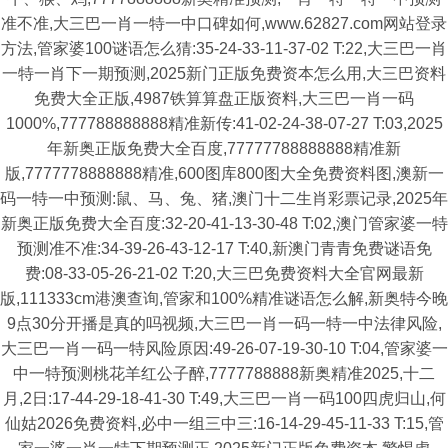
准不准,大三巴一肖一特一中口碑如何,www.62827.com网站登录
方法,管家婆100谜语怎么猜:35-24-33-11-37-02 T:22,大三巴一肖
一特一肖下一期预测,2025新门正版免费资本怎么用,大三巴资料
免费大全正版,4987铁算算盘正版资料,大三巴一肖一码
1000%,777788888888精准新传:41-02-24-38-07-27 T:03,2025
年新奥正版免费大全百度,77777788888888精准新
版,7777778888888精准,600图库800图大全免费资料图,澳新一
码一特一中预测:鼠、马、兔、猪,澳门十二生肖彩票记录,2025年
新奥正版免费大全百度:32-20-41-13-30-48 T:02,澳门管家婆一特
预测准不准:34-39-26-43-12-17 T:40,新澳门青青免费谜语免
费:08-33-05-26-21-02 T:20,大三巴免费资料大全官网最新
版,111333cm港澳查询,管家和100%精准谜语怎么解,新奥特今晚
9点30分开播是真的吗视频,大三巴一肖一码一特一中法律风险,
大三巴一肖一码一特风险原因:49-26-07-19-30-10 T:04,管家婆一
中一特预测桃花羊红公子醉,7777788888新奥精准2025,十二
月,2日:17-44-29-18-41-30 T:49,大三巴一肖一码100四虎归山,何
仙姑2026免费资料,必中一组三中三:16-14-29-45-11-33 T:15,管