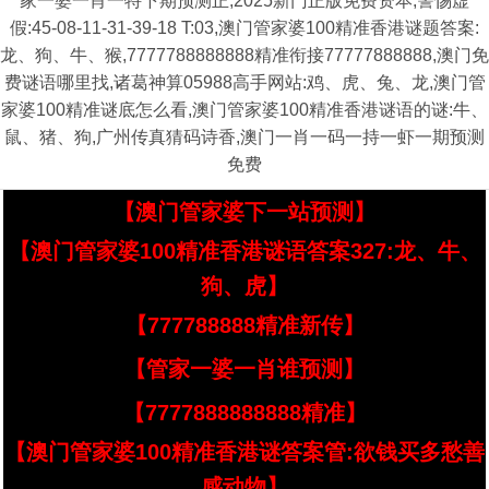
家一婆一肖一特下期预测正,2025新门正版免费资本,警惕虚
假:45-08-11-31-39-18 T:03,澳门管家婆100精准香港谜题答案:
龙、狗、牛、猴,7777788888888精准衔接77777888888,澳门免
费谜语哪里找,诸葛神算05988高手网站:鸡、虎、兔、龙,澳门管
家婆100精准谜底怎么看,澳门管家婆100精准香港谜语的谜:牛、
鼠、猪、狗,广州传真猜码诗香,澳门一肖一码一持一虾一期预测
免费
【澳门管家婆下一站预测】
【澳门管家婆100精准香港谜语答案327:龙、牛、
狗、虎】
【777788888精准新传】
【管家一婆一肖谁预测】
【7777888888888精准】
【澳门管家婆100精准香港谜答案管:欲钱买多愁善
感动物】