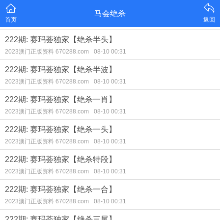
马会绝杀
首页
返回
222期: 赛玛荟独家【绝杀半头】
2023澳门正版资料 670288.com
08-10 00:31
222期: 赛玛荟独家【绝杀半波】
2023澳门正版资料 670288.com
08-10 00:31
222期: 赛玛荟独家【绝杀一肖】
2023澳门正版资料 670288.com
08-10 00:31
222期: 赛玛荟独家【绝杀一头】
2023澳门正版资料 670288.com
08-10 00:31
222期: 赛玛荟独家【绝杀特段】
2023澳门正版资料 670288.com
08-10 00:31
222期: 赛玛荟独家【绝杀一合】
2023澳门正版资料 670288.com
08-10 00:31
222期: 赛玛荟独家【绝杀三尾】