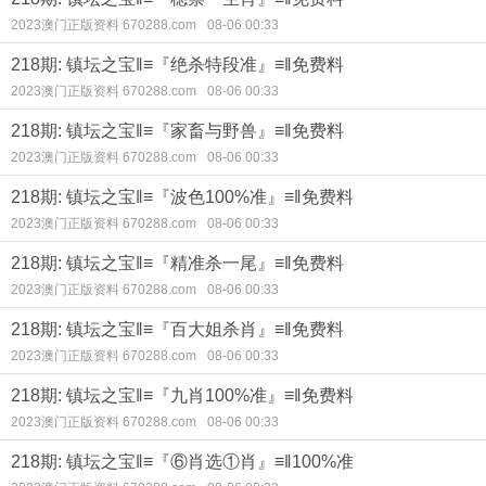
2023澳门正版资料 670288.com
08-06 00:33
218期: 镇坛之宝‖≡『绝杀特段准』≡‖免费料
2023澳门正版资料 670288.com
08-06 00:33
218期: 镇坛之宝‖≡『家畜与野兽』≡‖免费料
2023澳门正版资料 670288.com
08-06 00:33
218期: 镇坛之宝‖≡『波色100%准』≡‖免费料
2023澳门正版资料 670288.com
08-06 00:33
218期: 镇坛之宝‖≡『精准杀一尾』≡‖免费料
2023澳门正版资料 670288.com
08-06 00:33
218期: 镇坛之宝‖≡『百大姐杀肖』≡‖免费料
2023澳门正版资料 670288.com
08-06 00:33
218期: 镇坛之宝‖≡『九肖100%准』≡‖免费料
2023澳门正版资料 670288.com
08-06 00:33
218期: 镇坛之宝‖≡『⑥肖选①肖』≡‖100%准