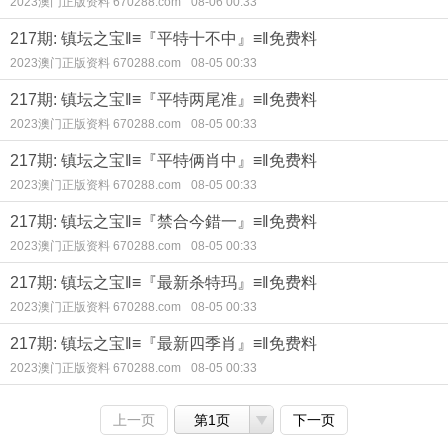
2023澳门正版资料 670288.com
08-06 00:33
217期: 镇坛之宝‖≡『平特十不中』≡‖免费料
2023澳门正版资料 670288.com
08-05 00:33
217期: 镇坛之宝‖≡『平特两尾准』≡‖免费料
2023澳门正版资料 670288.com
08-05 00:33
217期: 镇坛之宝‖≡『平特俩肖中』≡‖免费料
2023澳门正版资料 670288.com
08-05 00:33
217期: 镇坛之宝‖≡『禁合今錯一』≡‖免费料
2023澳门正版资料 670288.com
08-05 00:33
217期: 镇坛之宝‖≡『最新杀特玛』≡‖免费料
2023澳门正版资料 670288.com
08-05 00:33
217期: 镇坛之宝‖≡『最新四季肖』≡‖免费料
2023澳门正版资料 670288.com
08-05 00:33
上一页
第1页
下一页