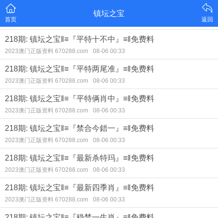
镇坛之宝
首页
返回
218期: 镇坛之宝‖≡『平特十不中』≡‖免费料
2023澳门正版资料 670288.com
08-06 00:33
218期: 镇坛之宝‖≡『平特两尾准』≡‖免费料
2023澳门正版资料 670288.com
08-06 00:33
218期: 镇坛之宝‖≡『平特俩肖中』≡‖免费料
2023澳门正版资料 670288.com
08-06 00:33
218期: 镇坛之宝‖≡『禁合今錯一』≡‖免费料
2023澳门正版资料 670288.com
08-06 00:33
218期: 镇坛之宝‖≡『最新杀特玛』≡‖免费料
2023澳门正版资料 670288.com
08-06 00:33
218期: 镇坛之宝‖≡『最新四季肖』≡‖免费料
2023澳门正版资料 670288.com
08-06 00:33
218期: 镇坛之宝‖≡『稳禁一生肖』≡‖免费料