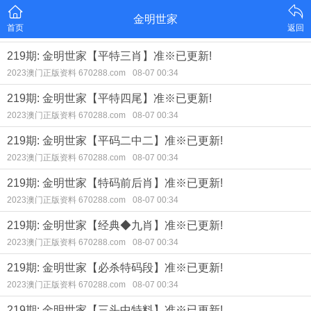
金明世家
首页
返回
219期: 金明世家【平特三肖】准※已更新!
2023澳门正版资料 670288.com
08-07 00:34
219期: 金明世家【平特四尾】准※已更新!
2023澳门正版资料 670288.com
08-07 00:34
219期: 金明世家【平码二中二】准※已更新!
2023澳门正版资料 670288.com
08-07 00:34
219期: 金明世家【特码前后肖】准※已更新!
2023澳门正版资料 670288.com
08-07 00:34
219期: 金明世家【经典◆九肖】准※已更新!
2023澳门正版资料 670288.com
08-07 00:34
219期: 金明世家【必杀特码段】准※已更新!
2023澳门正版资料 670288.com
08-07 00:34
219期: 金明世家【三头中特料】准※已更新!