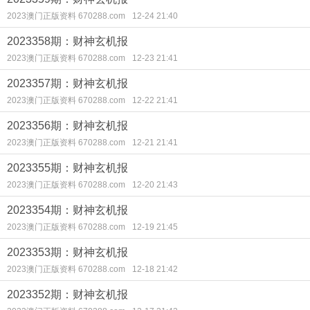
2023澳门正版资料 670288.com
12-24 21:40
2023358期：财神玄机报
2023澳门正版资料 670288.com
12-23 21:41
2023357期：财神玄机报
2023澳门正版资料 670288.com
12-22 21:41
2023356期：财神玄机报
2023澳门正版资料 670288.com
12-21 21:41
2023355期：财神玄机报
2023澳门正版资料 670288.com
12-20 21:43
2023354期：财神玄机报
2023澳门正版资料 670288.com
12-19 21:45
2023353期：财神玄机报
2023澳门正版资料 670288.com
12-18 21:42
2023352期：财神玄机报