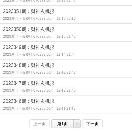
2023澳门正版资料 670288.com
12-17 21:42
2023351期：财神玄机报
2023澳门正版资料 670288.com
12-16 22:16
2023350期：财神玄机报
2023澳门正版资料 670288.com
12-15 21:42
2023349期：财神玄机报
2023澳门正版资料 670288.com
12-14 21:44
2023348期：财神玄机报
2023澳门正版资料 670288.com
12-13 21:42
2023347期：财神玄机报
2023澳门正版资料 670288.com
12-12 21:45
2023346期：财神玄机报
2023澳门正版资料 670288.com
12-11 21:43
上一页
第1页
下一页