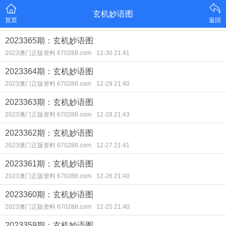
玄机妙语图
首页
返回
2023365期：玄机妙语图
2023澳门正版资料 670288.com
12-30 21:41
2023364期：玄机妙语图
2023澳门正版资料 670288.com
12-29 21:40
2023363期：玄机妙语图
2023澳门正版资料 670288.com
12-28 21:43
2023362期：玄机妙语图
2023澳门正版资料 670288.com
12-27 21:41
2023361期：玄机妙语图
2023澳门正版资料 670288.com
12-26 21:40
2023360期：玄机妙语图
2023澳门正版资料 670288.com
12-25 21:40
2023359期：玄机妙语图