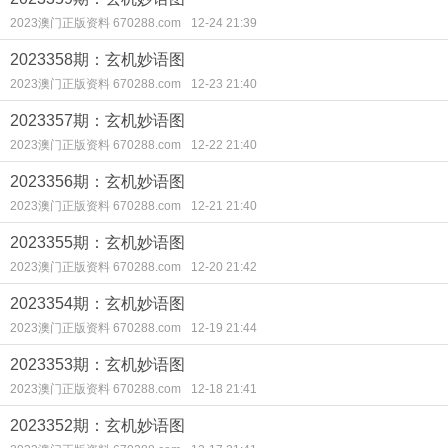
2023澳门正版资料 670288.com
12-24 21:39
2023358期：玄机妙语图
2023澳门正版资料 670288.com
12-23 21:40
2023357期：玄机妙语图
2023澳门正版资料 670288.com
12-22 21:40
2023356期：玄机妙语图
2023澳门正版资料 670288.com
12-21 21:40
2023355期：玄机妙语图
2023澳门正版资料 670288.com
12-20 21:42
2023354期：玄机妙语图
2023澳门正版资料 670288.com
12-19 21:44
2023353期：玄机妙语图
2023澳门正版资料 670288.com
12-18 21:41
2023352期：玄机妙语图