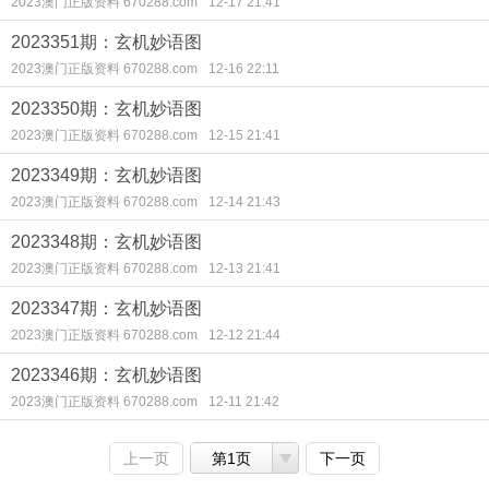
2023澳门正版资料 670288.com
12-17 21:41
2023351期：玄机妙语图
2023澳门正版资料 670288.com
12-16 22:11
2023350期：玄机妙语图
2023澳门正版资料 670288.com
12-15 21:41
2023349期：玄机妙语图
2023澳门正版资料 670288.com
12-14 21:43
2023348期：玄机妙语图
2023澳门正版资料 670288.com
12-13 21:41
2023347期：玄机妙语图
2023澳门正版资料 670288.com
12-12 21:44
2023346期：玄机妙语图
2023澳门正版资料 670288.com
12-11 21:42
上一页
第1页
下一页