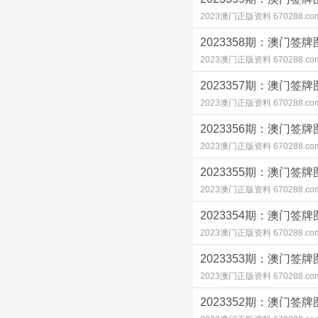
2023澳门正版资料 670288.co
2023358期：澳门签牌
2023澳门正版资料 670288.co
2023357期：澳门签牌
2023澳门正版资料 670288.co
2023356期：澳门签牌
2023澳门正版资料 670288.co
2023355期：澳门签牌
2023澳门正版资料 670288.co
2023354期：澳门签牌
2023澳门正版资料 670288.co
2023353期：澳门签牌
2023澳门正版资料 670288.co
2023352期：澳门签牌