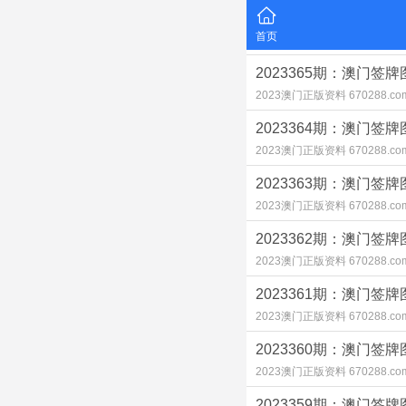
首页
2023365期：澳门签牌
2023澳门正版资料 670288.co
2023364期：澳门签牌
2023澳门正版资料 670288.co
2023363期：澳门签牌
2023澳门正版资料 670288.co
2023362期：澳门签牌
2023澳门正版资料 670288.co
2023361期：澳门签牌
2023澳门正版资料 670288.co
2023360期：澳门签牌
2023澳门正版资料 670288.co
2023359期：澳门签牌