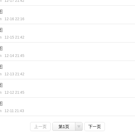
m
12-17 21:42
图
m
12-16 22:16
图
m
12-15 21:42
图
m
12-14 21:45
图
m
12-13 21:42
图
m
12-12 21:45
图
m
12-11 21:43
上一页
第1页
下一页