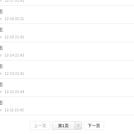
m
12-17 21:41
图
m
12-16 22:11
图
m
12-15 21:41
图
m
12-14 21:43
图
m
12-13 21:41
图
m
12-12 21:44
图
m
12-11 21:42
上一页
第1页
下一页