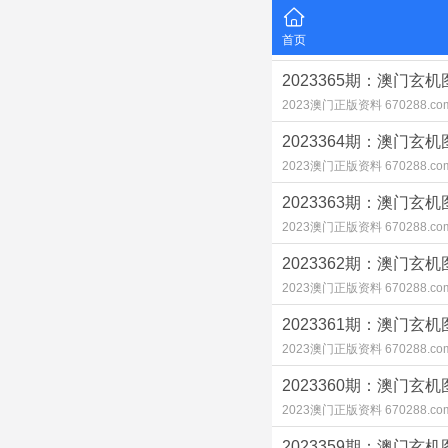
首页
2023365期：澳门玄机
2023澳门正版资料 670288.co
2023364期：澳门玄机
2023澳门正版资料 670288.co
2023363期：澳门玄机
2023澳门正版资料 670288.co
2023362期：澳门玄机
2023澳门正版资料 670288.co
2023361期：澳门玄机
2023澳门正版资料 670288.co
2023360期：澳门玄机
2023澳门正版资料 670288.co
2023359期：澳门玄机