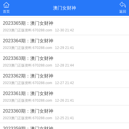
澳门女财神
首页
返回
2023365期：澳门女财神
2023澳门正版资料 670288.com
12-30 21:42
2023364期：澳门女财神
2023澳门正版资料 670288.com
12-29 21:41
2023363期：澳门女财神
2023澳门正版资料 670288.com
12-28 21:44
2023362期：澳门女财神
2023澳门正版资料 670288.com
12-27 21:42
2023361期：澳门女财神
2023澳门正版资料 670288.com
12-26 21:41
2023360期：澳门女财神
2023澳门正版资料 670288.com
12-25 21:41
2023359期：澳门女财神