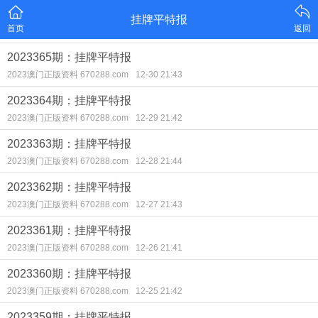
挂牌平特报
首页
返回
2023365期：挂牌平特报
2023澳门正版资料 670288.com
12-30 21:43
2023364期：挂牌平特报
2023澳门正版资料 670288.com
12-29 21:42
2023363期：挂牌平特报
2023澳门正版资料 670288.com
12-28 21:44
2023362期：挂牌平特报
2023澳门正版资料 670288.com
12-27 21:43
2023361期：挂牌平特报
2023澳门正版资料 670288.com
12-26 21:41
2023360期：挂牌平特报
2023澳门正版资料 670288.com
12-25 21:42
2023359期：挂牌平特报