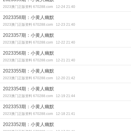
2023澳门正版资料 670288.com
12-24 21:40
2023358期：小黄人幽默
2023澳门正版资料 670288.com
12-23 21:40
2023357期：小黄人幽默
2023澳门正版资料 670288.com
12-22 21:40
2023356期：小黄人幽默
2023澳门正版资料 670288.com
12-21 21:40
2023355期：小黄人幽默
2023澳门正版资料 670288.com
12-20 21:42
2023354期：小黄人幽默
2023澳门正版资料 670288.com
12-19 21:44
2023353期：小黄人幽默
2023澳门正版资料 670288.com
12-18 21:41
2023352期：小黄人幽默