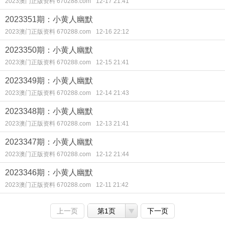
2023澳门正版资料 670288.com
12-17 21:41
2023351期：小黄人幽默
2023澳门正版资料 670288.com
12-16 22:12
2023350期：小黄人幽默
2023澳门正版资料 670288.com
12-15 21:41
2023349期：小黄人幽默
2023澳门正版资料 670288.com
12-14 21:43
2023348期：小黄人幽默
2023澳门正版资料 670288.com
12-13 21:41
2023347期：小黄人幽默
2023澳门正版资料 670288.com
12-12 21:44
2023346期：小黄人幽默
2023澳门正版资料 670288.com
12-11 21:42
上一页
第1页
下一页