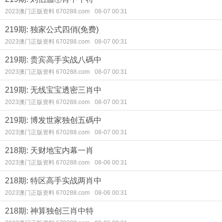
2023澳门正版资料 670288.com
08-07 00:31
219期: 独家公式四俏(免费)
2023澳门正版资料 670288.com
08-07 00:31
219期: 贵宾高手实战八碼中
2023澳门正版资料 670288.com
08-07 00:31
219期: 无线宝宝透密三肖中
2023澳门正版资料 670288.com
08-07 00:31
219期: 博发世家独创五碼中
2023澳门正版资料 670288.com
08-07 00:31
218期: 天财地宝内幕一肖
2023澳门正版资料 670288.com
08-06 00:31
218期: 特区高手实战两肖中
2023澳门正版资料 670288.com
08-06 00:31
218期: 神算独创三肖中特