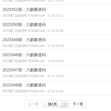
2023澳门正版资料 670288.com
12-17 21:41
2023351期：六麒麟透码
2023澳门正版资料 670288.com
12-16 22:11
2023350期：六麒麟透码
2023澳门正版资料 670288.com
12-15 21:41
2023349期：六麒麟透码
2023澳门正版资料 670288.com
12-14 21:43
2023348期：六麒麟透码
2023澳门正版资料 670288.com
12-13 21:41
2023347期：六麒麟透码
2023澳门正版资料 670288.com
12-12 21:44
2023346期：六麒麟透码
2023澳门正版资料 670288.com
12-11 21:42
上一页
第1页
下一页