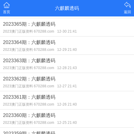
六麒麟透码
首页
返回
2023365期：六麒麟透码
2023澳门正版资料 670288.com
12-30 21:41
2023364期：六麒麟透码
2023澳门正版资料 670288.com
12-29 21:40
2023363期：六麒麟透码
2023澳门正版资料 670288.com
12-28 21:43
2023362期：六麒麟透码
2023澳门正版资料 670288.com
12-27 21:41
2023361期：六麒麟透码
2023澳门正版资料 670288.com
12-26 21:40
2023360期：六麒麟透码
2023澳门正版资料 670288.com
12-25 21:40
2023359期：六麒麟透码