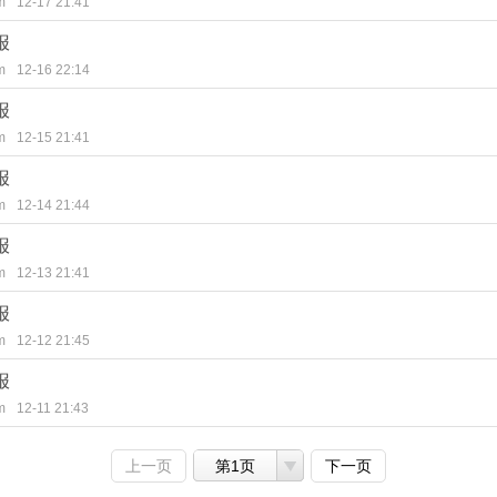
m
12-17 21:41
报
m
12-16 22:14
报
m
12-15 21:41
报
m
12-14 21:44
报
m
12-13 21:41
报
m
12-12 21:45
报
m
12-11 21:43
上一页
第1页
下一页