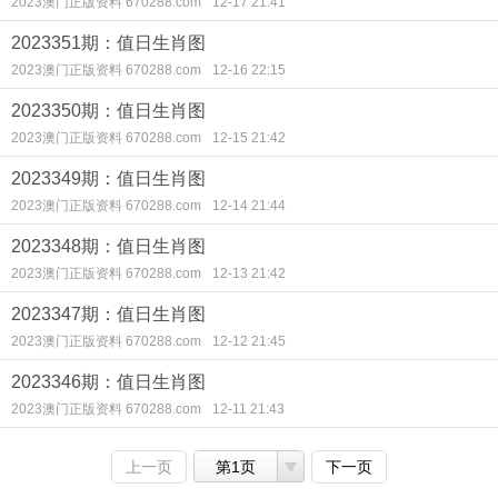
2023澳门正版资料 670288.com
12-17 21:41
2023351期：值日生肖图
2023澳门正版资料 670288.com
12-16 22:15
2023350期：值日生肖图
2023澳门正版资料 670288.com
12-15 21:42
2023349期：值日生肖图
2023澳门正版资料 670288.com
12-14 21:44
2023348期：值日生肖图
2023澳门正版资料 670288.com
12-13 21:42
2023347期：值日生肖图
2023澳门正版资料 670288.com
12-12 21:45
2023346期：值日生肖图
2023澳门正版资料 670288.com
12-11 21:43
上一页
第1页
下一页