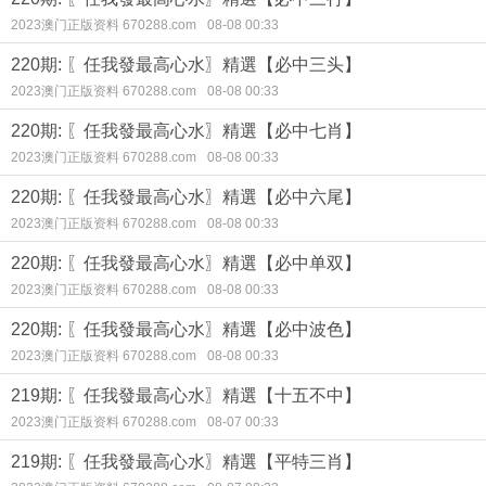
2023澳门正版资料 670288.com
08-08 00:33
220期: 〖任我發最高心水〗精選【必中三头】
2023澳门正版资料 670288.com
08-08 00:33
220期: 〖任我發最高心水〗精選【必中七肖】
2023澳门正版资料 670288.com
08-08 00:33
220期: 〖任我發最高心水〗精選【必中六尾】
2023澳门正版资料 670288.com
08-08 00:33
220期: 〖任我發最高心水〗精選【必中单双】
2023澳门正版资料 670288.com
08-08 00:33
220期: 〖任我發最高心水〗精選【必中波色】
2023澳门正版资料 670288.com
08-08 00:33
219期: 〖任我發最高心水〗精選【十五不中】
2023澳门正版资料 670288.com
08-07 00:33
219期: 〖任我發最高心水〗精選【平特三肖】