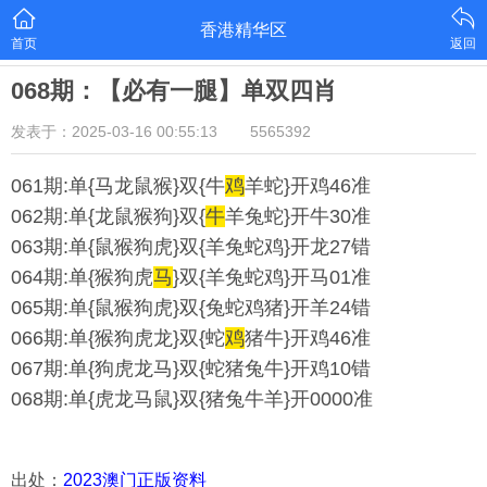
香港精华区
首页
返回
068期：【必有一腿】单双四肖
发表于：2025-03-16 00:55:13
5565392
061期:单{
马龙鼠猴
}双{牛
鸡
羊蛇
}开鸡46准
062期:单{
龙鼠猴狗
}双{
牛
羊兔蛇
}开牛30准
063期:单{
鼠猴狗虎
}双{羊兔蛇鸡
}开龙27错
064期:单{
猴狗虎
马
}双{羊兔蛇鸡
}开马01准
065期:单{鼠
猴狗虎
}双{兔蛇鸡猪
}开羊24错
066期:单{
猴狗虎龙
}双{蛇
鸡
猪牛
}开鸡46准
067期:单{
狗虎龙马
}双{蛇猪兔牛
}开鸡10错
068期:单{
虎龙马鼠
}双{猪兔牛羊
}开0000准
出处：
2023澳门正版资料