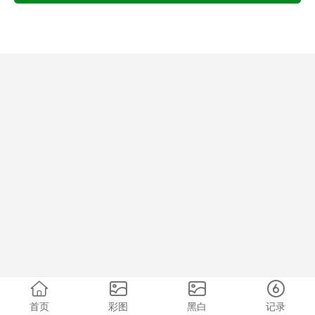
首页
彩图
黑白
记录