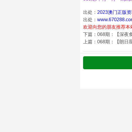
出处：
2023澳门正版
出处：
www.670288.co
欢迎向您的朋友推荐本
下篇：068期：【深夜
上篇：068期：【朗日