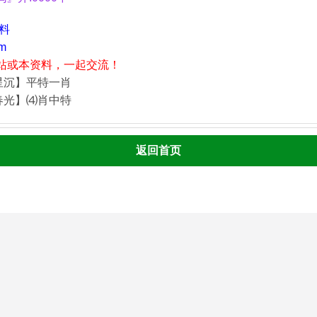
资料
m
站或本资料，一起交流！
星沉】平特一肖
春光】⑷肖中特
返回首页