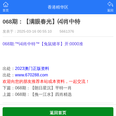
香港精华区
首页
返回
068期：【满眼春光】⑷肖中特
发表于：2025-03-16 00:55:10
5661376
068期:™⑷肖中特™【
兔鼠猪羊
】开:0000准
出处：
2023澳门正版资料
出处：
www.670288.com
欢迎向您的朋友推荐本站或本资料，一起交流！
下篇：068期：【朗日星沉】平特一肖
上篇：068期：【挽一江水】四肖精选
返回首页