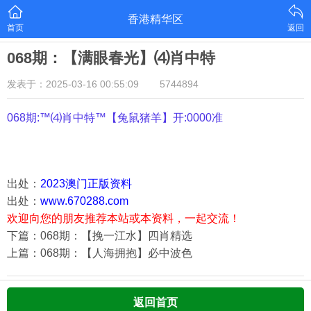
香港精华区
首页
返回
068期：【满眼春光】⑷肖中特
发表于：2025-03-16 00:55:09
5744894
068期:™⑷肖中特™【
兔鼠猪羊
】开:0000准
出处：
2023澳门正版资料
出处：
www.670288.com
欢迎向您的朋友推荐本站或本资料，一起交流！
下篇：068期：【挽一江水】四肖精选
上篇：068期：【人海拥抱】必中波色
返回首页