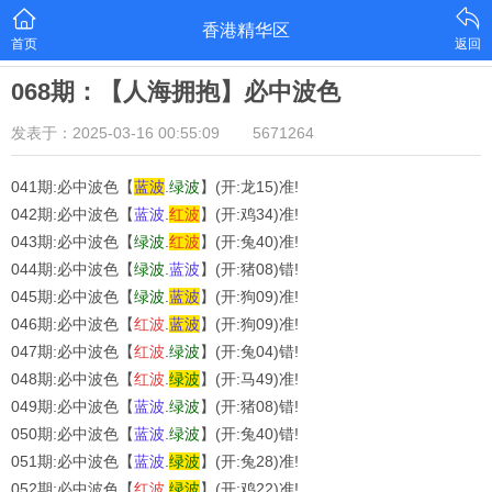
香港精华区
首页
返回
068期：【人海拥抱】必中波色
发表于：2025-03-16 00:55:09
5671264
041期:必中波色【
蓝
波
.
绿
波
】(开:龙15)准!
042期:必中波色【
蓝
波
.
红
波
】(开:鸡34)准!
043期:必中波色【
绿
波
.
红
波
】(开:兔40)准!
044期:必中波色【
绿
波
.
蓝
波
】(开:猪08)错!
045期:必中波色【
绿
波
.
蓝
波
】(开:狗09)准!
046期:必中波色【
红
波
.
蓝
波
】(开:狗09)准!
047期:必中波色【
红
波
.
绿
波
】(开:兔04)错!
048期:必中波色【
红
波
.
绿
波
】(开:马49)准!
049期:必中波色【
蓝
波
.
绿
波
】(开:猪08)错!
050期:必中波色【
蓝
波
.
绿
波
】(开:兔40)错!
051期:必中波色【
蓝
波
.
绿
波
】(开:兔28)准!
052期:必中波色【
红
波
.
绿
波
】(开:鸡22)准!