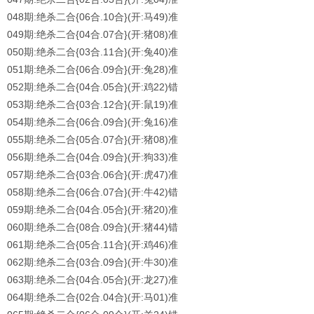
048期:绝杀二合{06合.10合}(开:马49)准
049期:绝杀二合{04合.07合}(开:猪08)准
050期:绝杀二合{03合.11合}(开:兔40)准
051期:绝杀二合{06合.09合}(开:兔28)准
052期:绝杀二合{04合.05合}(开:鸡22)错
053期:绝杀二合{03合.12合}(开:鼠19)准
054期:绝杀二合{06合.09合}(开:兔16)准
055期:绝杀二合{05合.07合}(开:猪08)准
056期:绝杀二合{04合.09合}(开:狗33)准
057期:绝杀二合{03合.06合}(开:虎47)准
058期:绝杀二合{06合.07合}(开:牛42)错
059期:绝杀二合{04合.05合}(开:猪20)准
060期:绝杀二合{08合.09合}(开:猪44)错
061期:绝杀二合{05合.11合}(开:鸡46)准
062期:绝杀二合{03合.09合}(开:牛30)准
063期:绝杀二合{04合.05合}(开:龙27)准
064期:绝杀二合{02合.04合}(开:马01)准