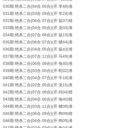
030期:绝杀二合{04合.05合}(开:羊48)准
031期:绝杀二合{03合.09合}(开:羊24)准
032期:绝杀二合{06合.07合}(开:鼠07)错
033期:绝杀二合{04合.05合}(开:龙03)准
034期:绝杀二合{07合.08合}(开:鼠19)准
035期:绝杀二合{06合.07合}(开:猪44)准
036期:绝杀二合{04合.05合}(开:鼠43)准
037期:绝杀二合{07合.12合}(开:马49)准
038期:绝杀二合{06合.09合}(开:兔40)准
039期:绝杀二合{03合.05合}(开:蛇02)准
040期:绝杀二合{04合.07合}(开:牛18)准
041期:绝杀二合{02合.05合}(开:龙15)准
042期:绝杀二合{07合.08合}(开:鸡34)错
043期:绝杀二合{04合.06合}(开:兔40)错
044期:绝杀二合{03合.11合}(开:猪08)准
045期:绝杀二合{06合.09合}(开:狗09)错
046期:绝杀二合{04合.05合}(开:狗09)准
047期:绝杀二合{02合.03合}(开:兔04)准