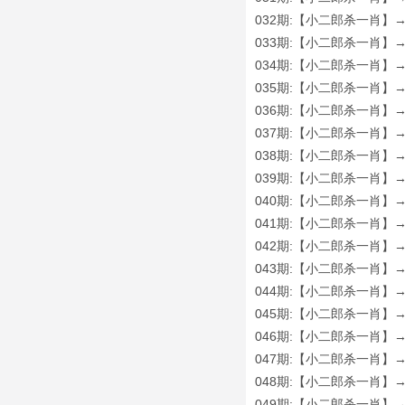
032期:【小二郎杀一肖】
033期:【小二郎杀一肖】
034期:【小二郎杀一肖】
035期:【小二郎杀一肖】
036期:【小二郎杀一肖】
037期:【小二郎杀一肖】
038期:【小二郎杀一肖】
039期:【小二郎杀一肖】
040期:【小二郎杀一肖】
041期:【小二郎杀一肖】
042期:【小二郎杀一肖】
043期:【小二郎杀一肖】
044期:【小二郎杀一肖】
045期:【小二郎杀一肖】
046期:【小二郎杀一肖】
047期:【小二郎杀一肖】
048期:【小二郎杀一肖】
049期:【小二郎杀一肖】