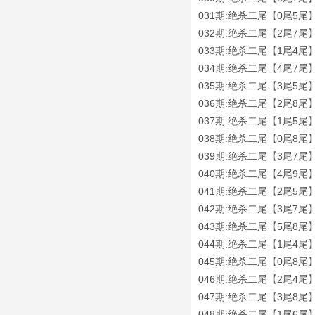
031期:绝杀二尾【0尾5
尾】
032期:绝杀二尾【2尾7
尾】
033期:绝杀二尾【1尾4
尾】
034期:绝杀二尾【4尾7
尾】
035期:绝杀二尾【3尾5
尾】
036期:绝杀二尾【2尾8
尾】
037期:绝杀二尾【1尾5
尾】
038期:绝杀二尾【0尾8
尾】
039期:绝杀二尾【3尾7
尾】
040期:绝杀二尾【4尾9
尾】
041期:绝杀二尾【2尾5
尾】
042期:绝杀二尾【3尾7
尾】
043期:绝杀二尾【5尾8
尾】
044期:绝杀二尾【1尾4
尾】
045期:绝杀二尾【0尾8
尾】
046期:绝杀二尾【2尾4
尾】
047期:绝杀二尾【3尾8
尾】
048期:绝杀二尾【1尾6
尾】