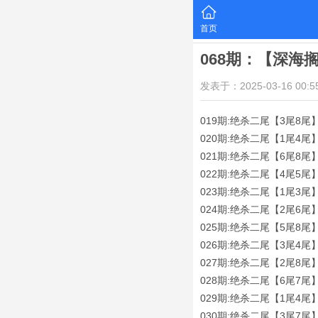
首页
068期：【深海
发表于：2025-03-16 00:55
019期:绝杀二尾【3尾8
尾】
020期:绝杀二尾【1尾4
尾】
021期:绝杀二尾【6尾8
尾】
022期:绝杀二尾【4尾5
尾】
023期:绝杀二尾【1尾3
尾】
024期:绝杀二尾【2尾6
尾】
025期:绝杀二尾【5尾8
尾】
026期:绝杀二尾【3尾4
尾】
027期:绝杀二尾【2尾8
尾】
028期:绝杀二尾【6尾7
尾】
029期:绝杀二尾【1尾4
尾】
030期:绝杀二尾【3尾7
尾】