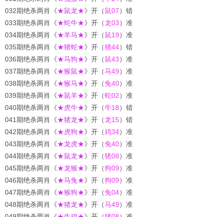
032期绝杀两肖《
★鼠龙★
》开（
鼠07
）错
033期绝杀两肖《
★蛇牛★
》开（
龙03
）准
034期绝杀两肖《
★羊马★
》开（
鼠19
）准
035期绝杀两肖《
★猪蛇★
》开（
猪44
）错
036期绝杀两肖《
★马狗★
》开（
鼠43
）准
037期绝杀两肖《
★猴鼠★
》开（
马49
）准
038期绝杀两肖《
★猴马★
》开（
兔40
）准
039期绝杀两肖《
★鼠羊★
》开（
蛇02
）准
040期绝杀两肖《
★虎牛★
》开（
牛18
）错
041期绝杀两肖《
★猪龙★
》开（
龙15
）错
042期绝杀两肖《
★虎狗★
》开（
鸡34
）准
043期绝杀两肖《
★龙虎★
》开（
兔40
）准
044期绝杀两肖《
★鼠龙★
》开（
猪08
）准
045期绝杀两肖《
★龙猴★
》开（
狗09
）准
046期绝杀两肖《
★马兔★
》开（
狗09
）准
047期绝杀两肖《
★猴狗★
》开（
兔04
）准
048期绝杀两肖《
★猪龙★
》开（
马49
）准
049期绝杀两肖《
★牛鸡★
》开（
猪08
）准