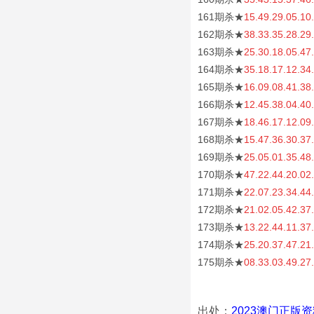
161期杀★
15.49.29.05.10
162期杀★
38.33.35.28.29
163期杀★
25.30.18.05.47
164期杀★
35.18.17.12.34
165期杀★
16.09.08.41.38
166期杀★
12.45.38.04.40
167期杀★
18.46.17.12.09
168期杀★
15.47.36.30.37
169期杀★
25.05.01.35.48
170期杀★
47.22.44.20.02
171期杀★
22.07.23.34.44
172期杀★
21.02.05.42.37
173期杀★
13.22.44.11.37
174期杀★
25.20.37.47.21
175期杀★
08.33.03.49.27
出处：
2023澳门正版