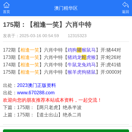
澳门精华区
首页
返回
175期：【相逢一笑】六肖中特
发表于：2025-03-16 00:54:59
12315323
172期【
相逢一笑
】六肖中特【
鸡狗
猪
猴鼠马
】开:猪44对
173期【
相逢一笑
】六肖中特【
猪鸡龙
蛇
虎猴
】开:蛇26对
174期【
相逢一笑
】六肖中特【
牛鼠龙兔鸡马
】开:虎41错
175期【
相逢一笑
】六肖中特【
猴羊虎狗猪鼠
】开:0000对
出处：
2023澳门正版资料
出处：
www.670288.com
欢迎向您的朋友推荐本站或本资料，一起交流！
下篇：175期：【两只老虎】绝杀半波
上篇：175期：【道士出山】绝杀二肖