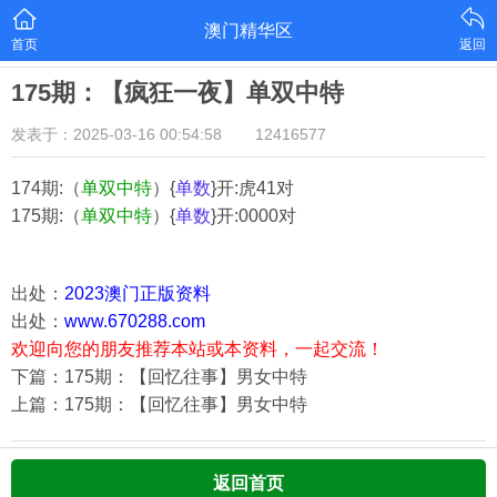
澳门精华区
首页
返回
175期：【疯狂一夜】单双中特
发表于：2025-03-16 00:54:58
12416577
174期:（
单双中特
）{
单数
}开:虎41对
175期:（
单双中特
）{
单数
}开:0000对
出处：
2023澳门正版资料
出处：
www.670288.com
欢迎向您的朋友推荐本站或本资料，一起交流！
下篇：175期：【回忆往事】男女中特
上篇：175期：【回忆往事】男女中特
返回首页