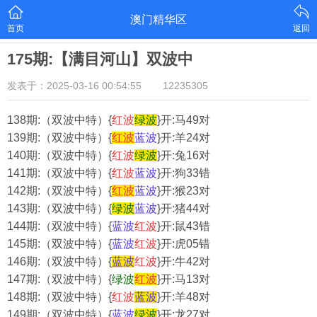
澳门精华区
首页
返回
175期:【满目河山】双波中
发表于：2025-03-16 00:54:55
12235305
138期:（双波中特）{
红
波
绿
波
}开:马49对
139期:（双波中特）{
红
波
蓝
波
}开:羊24对
140期:（双波中特）{
红
波
绿
波
}开:兔16对
141期:（双波中特）{
红
波
蓝
波
}开:狗33错
142期:（双波中特）{
红
波
蓝
波
}开:猴23对
143期:（双波中特）{
绿
波
蓝
波
}开:猪44对
144期:（双波中特）{
蓝
波
红
波
}开:鼠43错
145期:（双波中特）{
蓝
波
红
波
}开:虎05错
146期:（双波中特）{
蓝
波
红
波
}开:牛42对
147期:（双波中特）{
绿
波
红
波
}开:马13对
148期:（双波中特）{
红
波
蓝
波
}开:羊48对
149期:（双波中特）{
蓝
波
绿
波
}开:龙27对