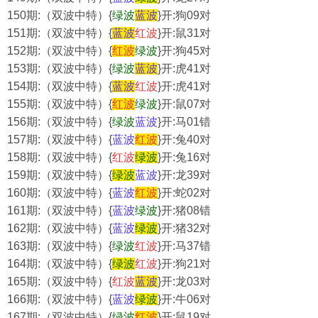
150期:（双波中特）{
绿
波
蓝
波
}开:狗09对
151期:（双波中特）{
蓝
波
红
波
}开:鼠31对
152期:（双波中特）{
红
波
绿
波
}开:狗45对
153期:（双波中特）{
绿
波
蓝
波
}开:虎41对
154期:（双波中特）{
蓝
波
红
波
}开:虎41对
155期:（双波中特）{
红
波
绿
波
}开:鼠07对
156期:（双波中特）{
绿
波
蓝
波
}开:马01错
157期:（双波中特）{
蓝
波
红
波
}开:兔40对
158期:（双波中特）{
红
波
绿
波
}开:兔16对
159期:（双波中特）{
绿
波
蓝
波
}开:龙39对
160期:（双波中特）{
蓝
波
红
波
}开:蛇02对
161期:（双波中特）{
蓝
波
绿
波
}开:猪08错
162期:（双波中特）{
蓝
波
绿
波
}开:猪32对
163期:（双波中特）{
绿
波
红
波
}开:马37错
164期:（双波中特）{
绿
波
红
波
}开:狗21对
165期:（双波中特）{
红
波
蓝
波
}开:龙03对
166期:（双波中特）{
蓝
波
绿
波
}开:牛06对
167期:（双波中特）{
绿
波
红
波
}开:鼠19对