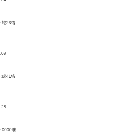
:蛇26错
.09
:虎41错
.28
0000准