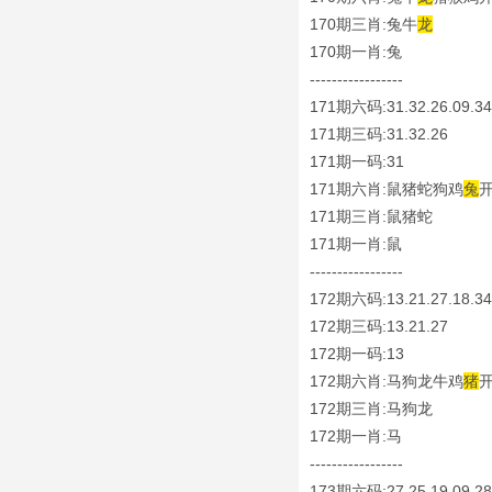
170
期三肖:兔牛
龙
170
期一肖:兔
-----------------
171期六码:31.32.26.09.34
171期三码:
31.32.26
171期一码:31
171期六肖:鼠猪蛇狗鸡
兔
开
171期三肖:鼠猪蛇
171期一肖:鼠
-----------------
172期六码:13.21.27.18.34
172期三码:
13.21.27
172期一码:13
172期六肖:马狗龙牛鸡
猪
开
172期三肖:马狗龙
172期一肖:马
-----------------
173期六码:27.25.19.09.28