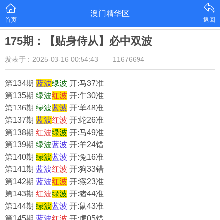
澳门精华区
首页
返回
175期：【贴身侍从】必中双波
发表于：2025-03-16 00:54:43
11676694
第134期
蓝
波
绿
波
开:马37准
第135期
绿
波
红波
开:牛30准
第136期
绿
波
蓝
波
开:羊48准
第137期
蓝
波
红波
开:蛇26准
第138期
红波
绿
波
开:马49准
第139期
绿
波
蓝
波
开:羊24错
第140期
绿
波
蓝
波
开:兔16准
第141期
蓝
波
红波
开:狗33错
第142期
蓝
波
红波
开:猴23准
第143期
红波
绿
波
开:猪44准
第144期
绿
波
蓝
波
开:鼠43准
第145期
蓝
波
红波
开:虎05错